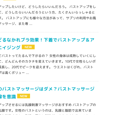
アップしたいけど、どうしたらいいんだろう。 バストアップをし
ど、どうしたらいいんだろうという方、たくさんいらっしゃると
す。 バストアップにも様々な方法があって、サプリの利用やお風
ッサージ、また専 ...
どるなかれブラ効果！下着でバストアップ＆ア
エイジング
てバストってたるんで下がるの？ 女性の身体は成熟していくにし
て、どんどんそのカタチを変えていきます。10代で女性らしいボ
成長し、20代でピークを迎えます。 ウエストはくびれ、バスト
は高くボリュー ...
のバストマッサージはダメ？バストマッサージ
腺を意識
アップさせるには乳腺刺激マッサージがおすすめ バストアップの
乳腺です。女性のバストというのは、乳腺と脂肪で出来ていま