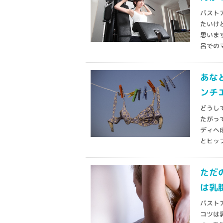
バスト
たいけ
思いま
呂でのマ
あな
ンチ
どうし
たがっ
ディへ
とヒップ
ただ
は乳
バスト
コツは