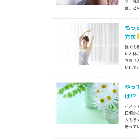
す。乳
は、どの
もっ
方法
誰でも
いと体
ちませ
い目でバ
やっ
は!
バスト
日頃か
人も多
送ってい